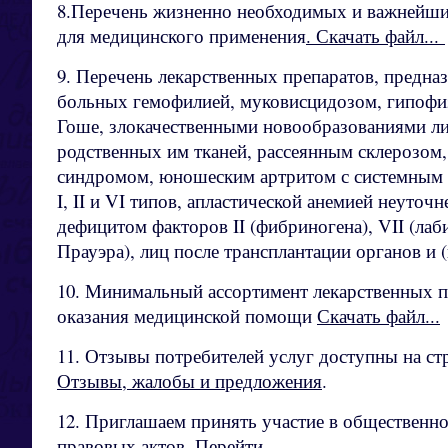
8.Перечень жизненно необходимых и важнейши
для медицинского применения
. Скачать файл...
9. Перечень лекарственных препаратов, предна
больных гемофилией, муковисцидозом, гипоф
Гоше, злокачественными новообразованиями л
родственных им тканей, рассеянным склерозом
синдромом, юношеским артритом с системным 
I, II и VI типов, апластической анемией неуточ
дефицитом факторов II (фибриногена), VII (лаб
Прауэра), лиц после трансплантации органов и 
10. Минимальный ассортимент лекарственных п
оказания медицинской помощи
Скачать файл...
11. Отзывы потребителей услуг доступны на с
Отзывы, жалобы и предложения
.
12. Приглашаем принять участие в общественн
правовых актов.
Перейти...