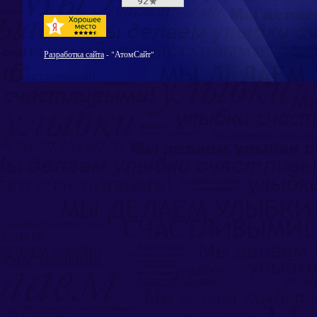
Разработка сайта
- "АтомСайт"