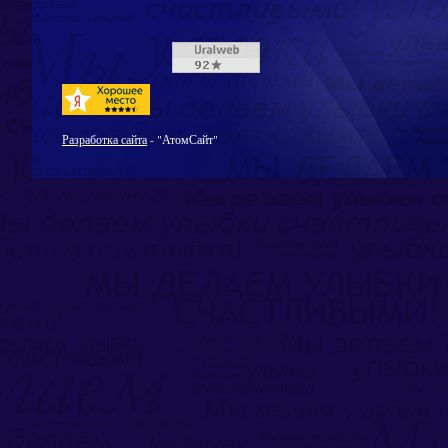
Разработка сайта
- "АтомСайт"