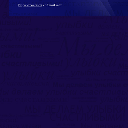
Разработка сайта
- "АтомСайт"