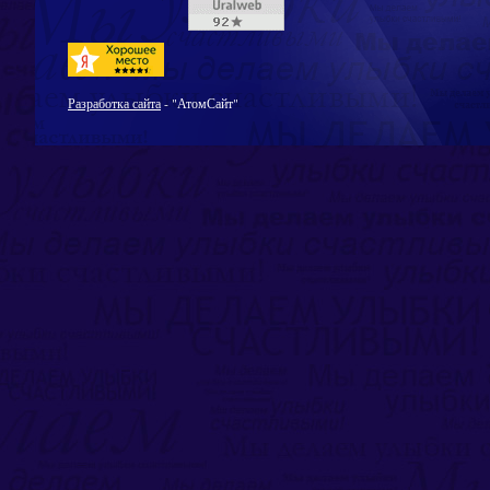
Разработка сайта
- "АтомСайт"